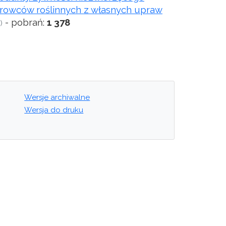
owców roślinnych z własnych upraw
- pobrań:
1 378
)
Wersje archiwalne
Wersja do druku