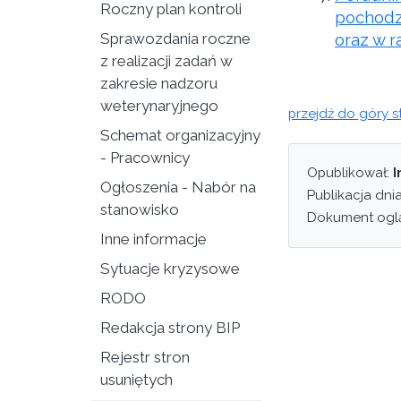
Roczny plan kontroli
pochodz
Sprawozdania roczne
oraz w 
z realizacji zadań w
zakresie nadzoru
weterynaryjnego
przejdź do góry s
Schemat organizacyjny
- Pracownicy
Opublikował:
I
Ogłoszenia - Nabór na
Publikacja dni
stanowisko
Dokument ogl
Inne informacje
Sytuacje kryzysowe
RODO
Redakcja strony BIP
Rejestr stron
usuniętych