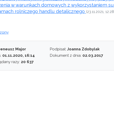
enia w warunkach domowych z wykorzystaniem sur
ramach rolniczego handlu detalicznego
(23.11.2021, 12:28
trony
reneusz Major
Podpisał:
Joanna Zdobylak
a:
01.11.2020, 16:14
Dokument z dnia:
02.03.2017
ądany razy:
20 637