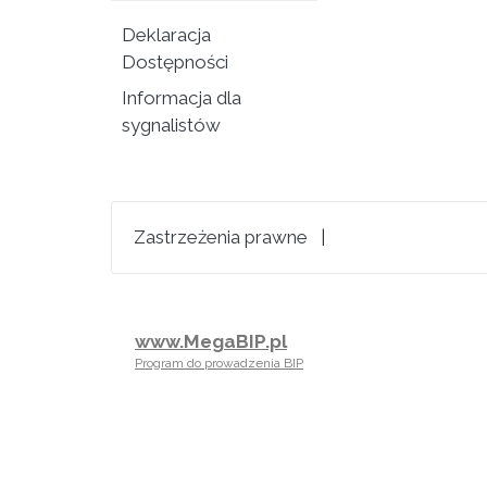
Deklaracja
Dostępności
Informacja dla
sygnalistów
Zastrzeżenia prawne
|
www.MegaBIP.pl
Program do prowadzenia BIP