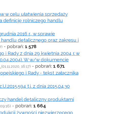
taw w celu ułatwienia sprzedaży
a definicję rolniczego handlu
rudnia 2016 r., w sprawie
handlu detalicznego oraz zakresu i
- pobrań:
1 578
7)
i Rady z dnia 29 kwietnia 2004 r. w
 30.04.2004). W w/w dokumencie
,
- pobrań:
1 671
(01.11.2020, 16:17)
ejskiego i Rady - tekst załącznika
.2015.594 t.j. z dnia 2015.04.30
czy handel detaliczny produktami
- pobrań:
1 664
 09:16)
produkcji żywności niezwierzęcego