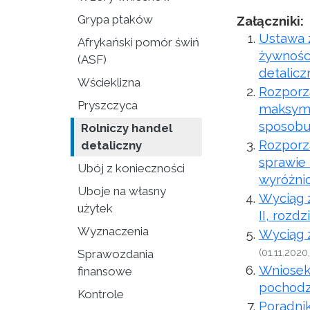
Grypa ptaków
Załączniki:
Ustawa z
Afrykański pomór świń
żywności
(ASF)
detalicz
Wścieklizna
Rozporzą
Pryszczyca
maksymal
sposobu 
Rolniczy handel
Rozporzą
detaliczny
sprawie 
Ubój z konieczności
wyróżnio
Uboje na własny
Wyciąg z
użytek
II, rozdzi
Wyznaczenia
Wyciąg z
(01.11.2020
Sprawozdania
Wniosek
finansowe
pochodz
Kontrole
Poradnik