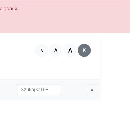
lądarki.
A
A
K
A
»