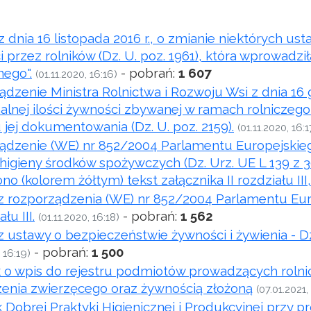
 dnia 16 listopada 2016 r., o zmianie niektórych us
 przez rolników (Dz. U. poz. 1961), która wprowadził
nego".
- pobrań:
1 607
(01.11.2020, 16:16)
dzenie Ministra Rolnictwa i Rozwoju Wsi z dnia 16 g
nej ilości żywności zbywanej w ramach rolniczego 
jej dokumentowania (Dz. U. poz. 2159).
(01.11.2020, 16:1
dzenie (WE) nr 852/2004 Parlamentu Europejskiego 
higieny środków spożywczych (Dz. Urz. UE L 139 z
no (kolorem żółtym) tekst załącznika II rozdziału III
 rozporządzenia (WE) nr 852/2004 Parlamentu Europ
ału III.
- pobrań:
1 562
(01.11.2020, 16:18)
 ustawy o bezpieczeństwie żywności i żywienia - Dz.U
- pobrań:
1 500
, 16:19)
 o wpis do rejestru podmiotów prowadzących rolni
enia zwierzęcego oraz żywnością złożoną
(07.01.2021,
 Dobrej Praktyki Higienicznej i Produkcyjnej przy 