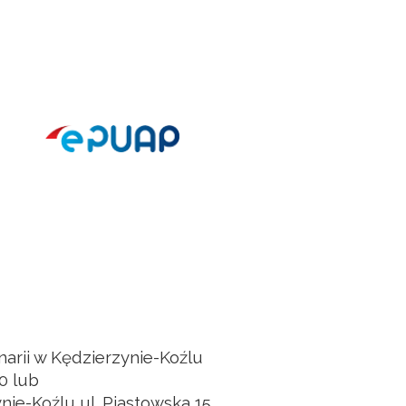
arii w Kędzierzynie-Koźlu
0 lub
nie-Koźlu ul. Piastowska 15