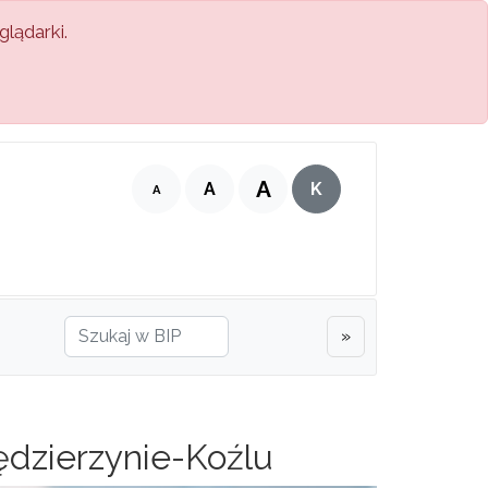
lądarki.
A
A
K
A
»
ędzierzynie-Koźlu