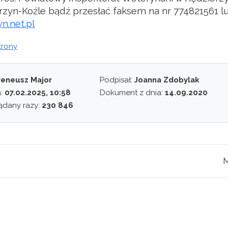
rzyn-Koźle bądź przesłać faksem na nr 774821561 l
n.net.pl
trony
reneusz Major
Podpisał:
Joanna Zdobylak
a:
07.02.2025, 10:58
Dokument z dnia:
14.09.2020
ądany razy:
230 846
M