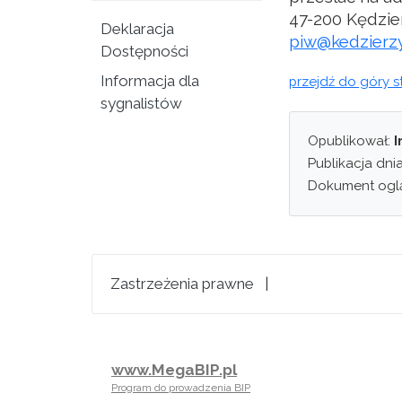
47-200 Kędzie
Deklaracja
piw@kedzierzy
Dostępności
Informacja dla
przejdź do góry s
sygnalistów
Opublikował:
I
Publikacja dni
Dokument ogl
Zastrzeżenia prawne
|
www.MegaBIP.pl
Program do prowadzenia BIP