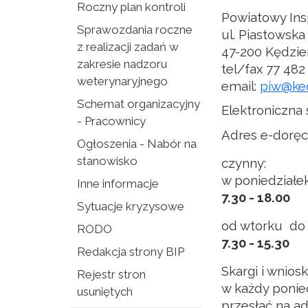
Roczny plan kontroli
Powiatowy Ins
Sprawozdania roczne
ul. Piastowska
z realizacji zadań w
47-200 Kędzie
zakresie nadzoru
tel/fax 77 482
weterynaryjnego
email:
piw@ked
Schemat organizacyjny
Elektroniczna
- Pracownicy
Adres e-doręc
Ogłoszenia - Nabór na
stanowisko
czynny:
w poniedziałe
Inne informacje
7.30 - 18.00
Sytuacje kryzysowe
od wtorku do 
RODO
7.30 - 15.30
Redakcja strony BIP
Skargi i wnio
Rejestr stron
w każdy ponie
usuniętych
przesłać na ad