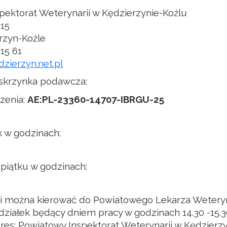
pektorat Weterynarii w Kędzierzynie-Koźlu
 15
rzyn-Koźle
 15 61
zierzyn.net.pl
 skrzynka podawcza:
zenia:
AE:PL-23360-14707-IBRGU-25
k w godzinach:
piątku w godzinach:
ski można kierować do Powiatowego Lekarza Weteryn
działek będący dniem pracy w godzinach 14.30 -15.3
res: Powiatowy Inspektorat Weterynarii w Kędzierzy