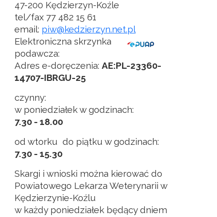
47-200 Kędzierzyn-Koźle
tel/fax 77 482 15 61
email:
piw@kedzierzyn.net.pl
Elektroniczna skrzynka
podawcza:
Adres e-doręczenia:
AE:PL-23360-
14707-IBRGU-25
czynny:
w poniedziałek w godzinach:
7.30 - 18.00
od wtorku do piątku w godzinach:
7.30 - 15.30
Skargi i wnioski można kierować do
Powiatowego Lekarza Weterynarii w
Kędzierzynie-Koźlu
w każdy poniedziałek będący dniem