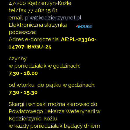
47-200 Kędzierzyn-Koźle
tel/fax 77 482 15 61
email:
piw@kedzierzyn.net.pl
Elektroniczna skrzynka
podawcza:
Adres e-doręczenia:
AE:PL-23360-
14707-IBRGU-25
czynny:
w poniedziałek w godzinach:
7.30 - 18.00
od wtorku do piątku w godzinach:
7.30 - 15.30
Skargi i wnioski można kierować do
Powiatowego Lekarza Weterynarii w
Kędzierzynie-Koźlu
w każdy poniedziałek będący dniem