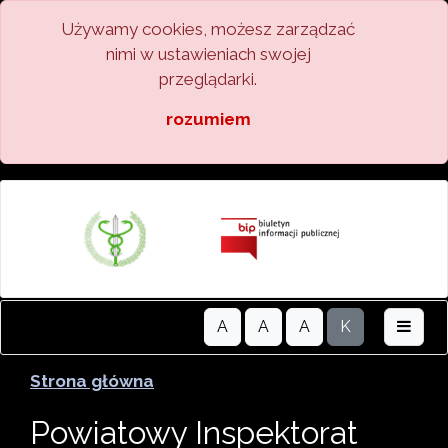
Używamy cookies, możesz zarządzać
nimi w ustawieniach swojej
przeglądarki.
rozumiem
A
A
A
K
Strona główna
Powiatowy Inspektorat