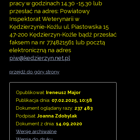
pracy w godzinach 14.30 -15.30 lub
przesłać na adres: Powiatowy
Inspektorat Weterynarii w
Kędzierzynie-Koźlu ul. Piastowska 15
47-200 Kędzierzyn-Koźle bądź przesłać
faksem na nr 774821561 lub pocztą
elektroniczną na adres
piw@kedzierzyn.net.pl
przejdź do góry strony
Opublikował:
Ireneusz Major
Publikacja dnia:
07.02.2025, 10:58
Dokument oglądany razy:
237 483
Podpisał:
Joanna Zdobylak
Dokument z dnia:
14.09.2020
Wersje archiwalne
Wersja do druku